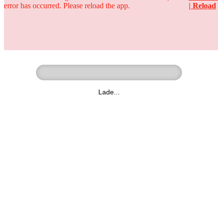
error has occurred. Please reload the app.
| Reload
Ringer - Liga - Datenbank
zum Video
Lade...