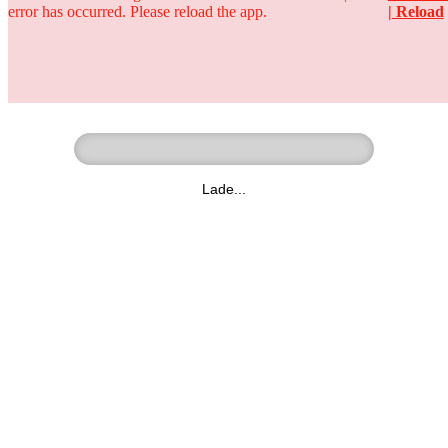
error has occurred. Please reload the app.
| Reload
Ringer - Liga - Datenbank
zum Video
Lade...