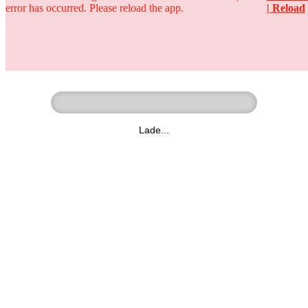
error has occurred. Please reload the app.
| Reload
Ringer - Liga - Datenbank
zum Video
Lade...