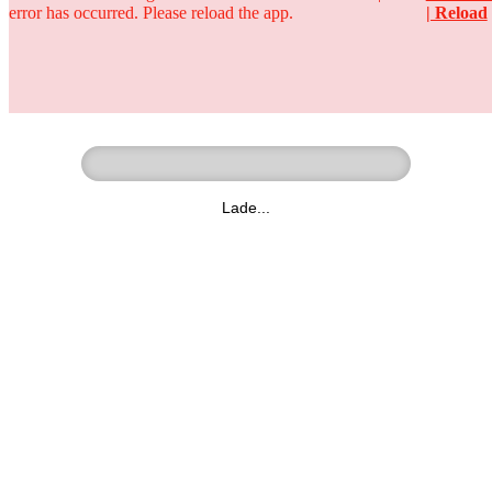
error has occurred. Please reload the app.
| Reload
Ringer - Liga - Datenbank
zum Video
Lade...