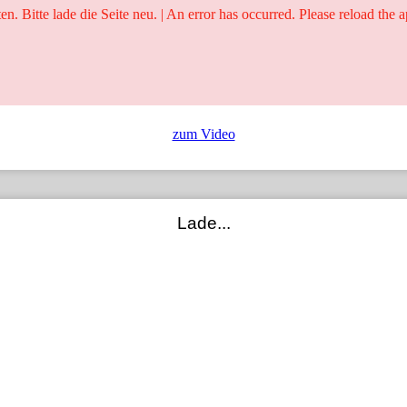
ten. Bitte lade die Seite neu. | An error has occurred. Please reload the a
25 Jahre
Ringer - Liga - Datenbank
zum Video
Lade...