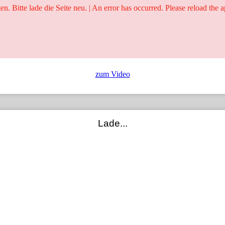
ten. Bitte lade die Seite neu. | An error has occurred. Please reload the a
25 Jahre
Ringer - Liga - Datenbank
zum Video
Lade...