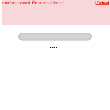
error has occurred. Please reload the app.
| Reload
Ringer - Liga - Datenbank
zum Video
Lade...