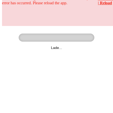
error has occurred. Please reload the app.
| Reload
Ringer - Liga - Datenbank
zum Video
Lade...