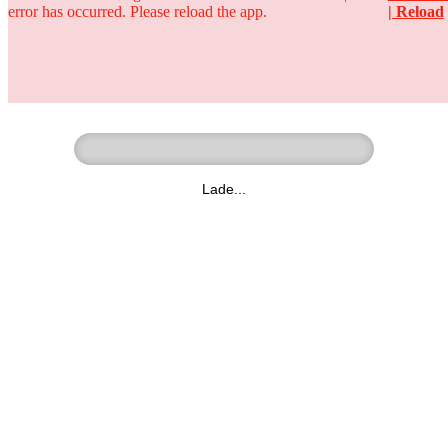
error has occurred. Please reload the app.
| Reload
Ringer - Liga - Datenbank
zum Video
Lade...