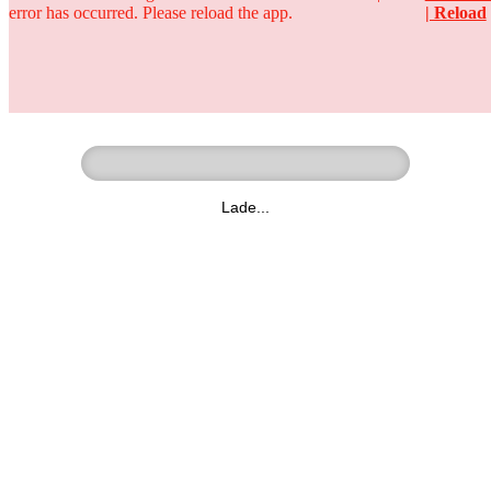
error has occurred. Please reload the app.
| Reload
Ringer - Liga - Datenbank
zum Video
Lade...