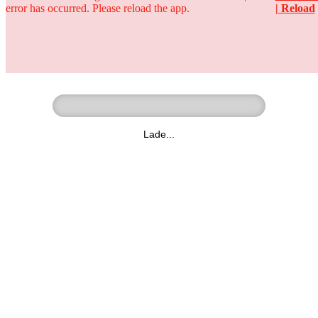
error has occurred. Please reload the app.
| Reload
Ringer - Liga - Datenbank
zum Video
Lade...