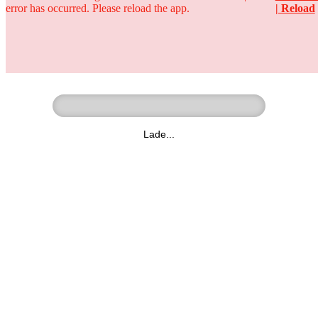
error has occurred. Please reload the app.
| Reload
Ringer - Liga - Datenbank
zum Video
Lade...