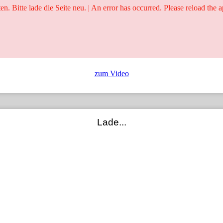
ten. Bitte lade die Seite neu. | An error has occurred. Please reload the a
25 Jahre
Ringer - Liga - Datenbank
zum Video
Lade...