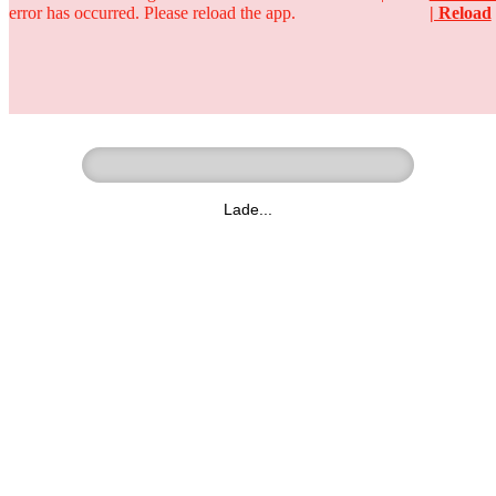
error has occurred. Please reload the app.
| Reload
Ringer - Liga - Datenbank
zum Video
Lade...