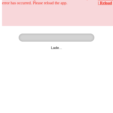
error has occurred. Please reload the app.
| Reload
Ringer - Liga - Datenbank
zum Video
Lade...