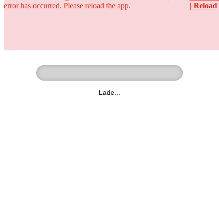
error has occurred. Please reload the app.
| Reload
Ringer - Liga - Datenbank
zum Video
Lade...