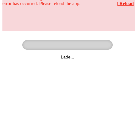
error has occurred. Please reload the app.
| Reload
Ringer - Liga - Datenbank
zum Video
Lade...