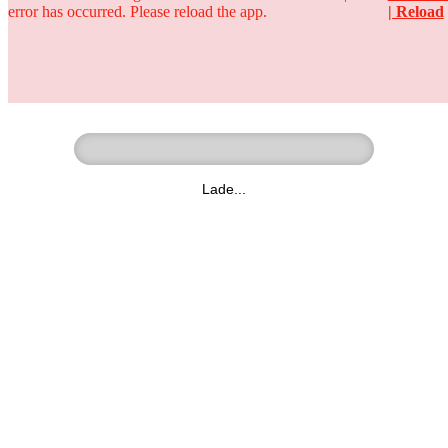
error has occurred. Please reload the app.
| Reload
Ringer - Liga - Datenbank
zum Video
Lade...