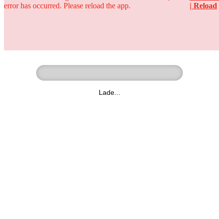
error has occurred. Please reload the app.
| Reload
Ringer - Liga - Datenbank
zum Video
Lade...