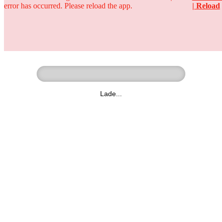
error has occurred. Please reload the app.
| Reload
Ringer - Liga - Datenbank
zum Video
Lade...