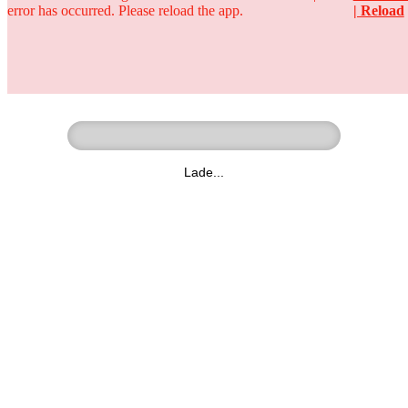
error has occurred. Please reload the app.
| Reload
Ringer - Liga - Datenbank
zum Video
Lade...