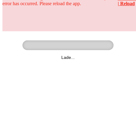
error has occurred. Please reload the app.
| Reload
Ringer - Liga - Datenbank
zum Video
Lade...