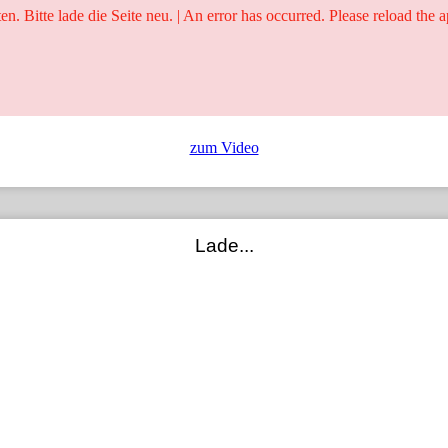
ten. Bitte lade die Seite neu. | An error has occurred. Please reload the a
25 Jahre
Ringer - Liga - Datenbank
zum Video
Lade...