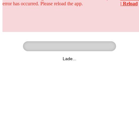
error has occurred. Please reload the app.
| Reload
Ringer - Liga - Datenbank
zum Video
Lade...