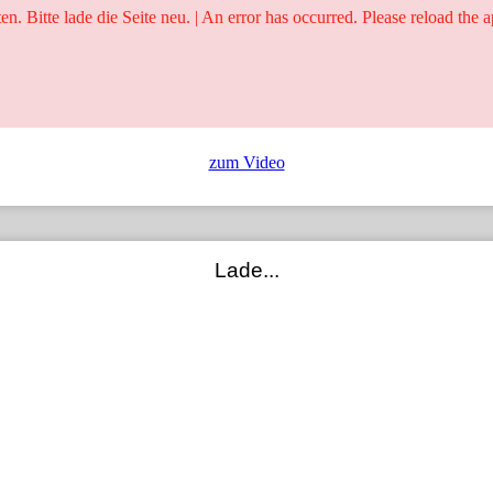
ten. Bitte lade die Seite neu. | An error has occurred. Please reload the a
25 Jahre
Ringer - Liga - Datenbank
zum Video
Lade...