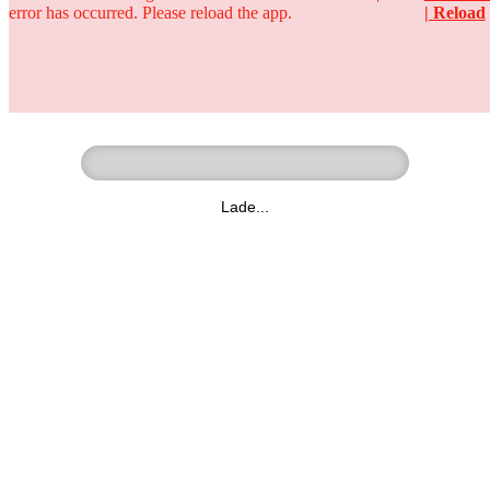
error has occurred. Please reload the app.
| Reload
Ringer - Liga - Datenbank
zum Video
Lade...