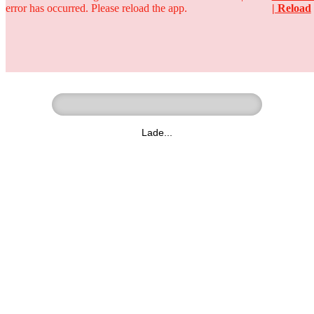
error has occurred. Please reload the app.
| Reload
Ringer - Liga - Datenbank
zum Video
Lade...