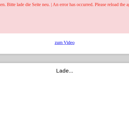
ten. Bitte lade die Seite neu. | An error has occurred. Please reload the a
25 Jahre
Ringer - Liga - Datenbank
zum Video
Lade...