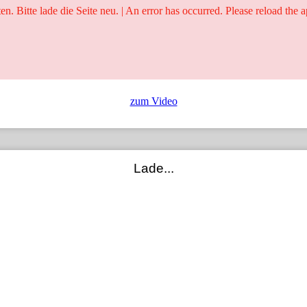
ten. Bitte lade die Seite neu. | An error has occurred. Please reload the a
25 Jahre
Ringer - Liga - Datenbank
zum Video
Lade...