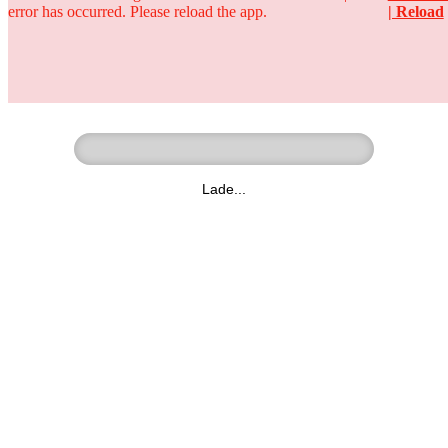
error has occurred. Please reload the app.
| Reload
Ringer - Liga - Datenbank
zum Video
Lade...