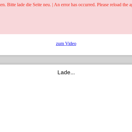
ten. Bitte lade die Seite neu. | An error has occurred. Please reload the a
25 Jahre
Ringer - Liga - Datenbank
zum Video
Lade...