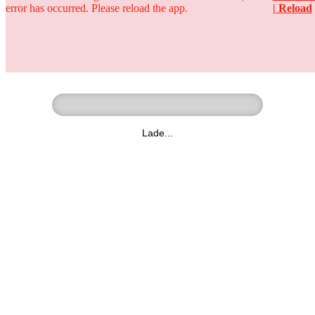
error has occurred. Please reload the app.
| Reload
Ringer - Liga - Datenbank
zum Video
Lade...