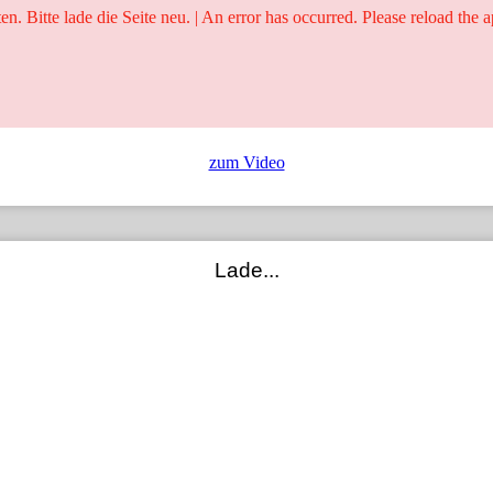
ten. Bitte lade die Seite neu. | An error has occurred. Please reload the a
25 Jahre
Ringer - Liga - Datenbank
zum Video
Lade...