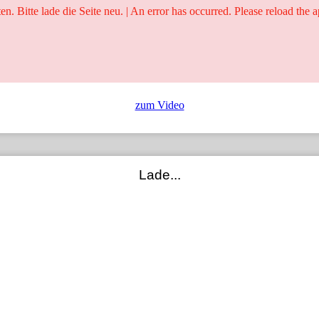
ten. Bitte lade die Seite neu. | An error has occurred. Please reload the a
25 Jahre
Ringer - Liga - Datenbank
zum Video
Lade...