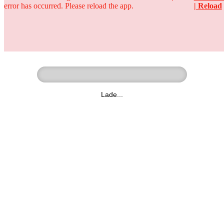
error has occurred. Please reload the app.
| Reload
Ringer - Liga - Datenbank
zum Video
Lade...