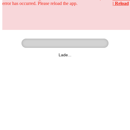
error has occurred. Please reload the app.
| Reload
Ringer - Liga - Datenbank
zum Video
Lade...