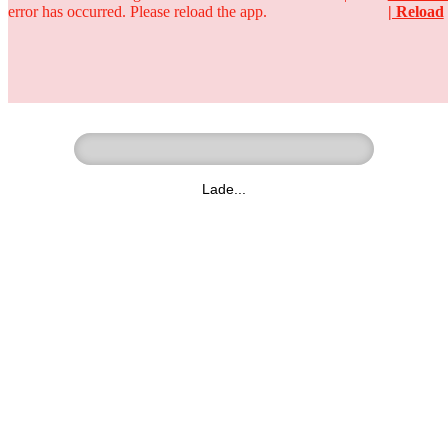
error has occurred. Please reload the app.
| Reload
Ringer - Liga - Datenbank
zum Video
Lade...