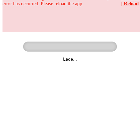
error has occurred. Please reload the app.
| Reload
Ringer - Liga - Datenbank
zum Video
Lade...