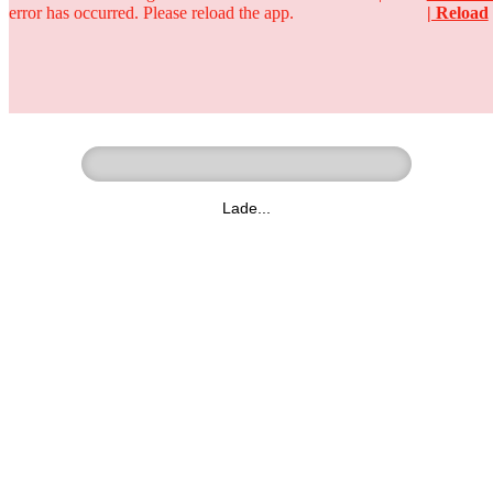
error has occurred. Please reload the app.
| Reload
Ringer - Liga - Datenbank
zum Video
Lade...