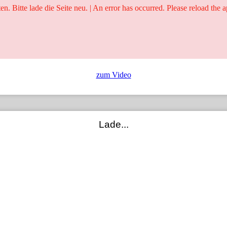
ten. Bitte lade die Seite neu. | An error has occurred. Please reload the a
25 Jahre
Ringer - Liga - Datenbank
zum Video
Lade...