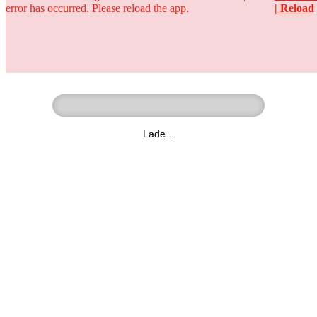
error has occurred. Please reload the app.
| Reload
Ringer - Liga - Datenbank
zum Video
Lade...