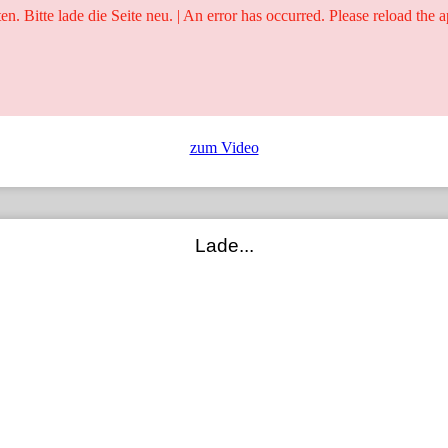
ten. Bitte lade die Seite neu. | An error has occurred. Please reload the a
25 Jahre
Ringer - Liga - Datenbank
zum Video
Lade...