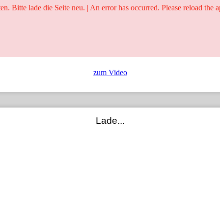
ten. Bitte lade die Seite neu. | An error has occurred. Please reload the a
25 Jahre
Ringer - Liga - Datenbank
zum Video
Lade...