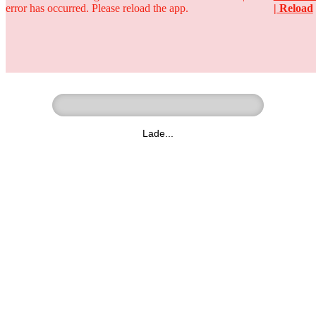
error has occurred. Please reload the app.
| Reload
Ringer - Liga - Datenbank
zum Video
Lade...