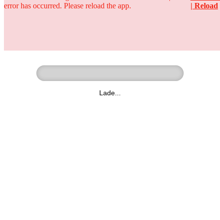
error has occurred. Please reload the app.
| Reload
Ringer - Liga - Datenbank
zum Video
Lade...