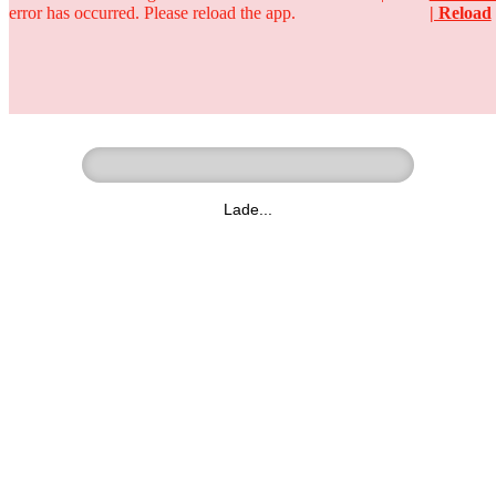
error has occurred. Please reload the app.
| Reload
Ringer - Liga - Datenbank
zum Video
Lade...