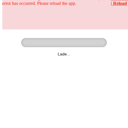
error has occurred. Please reload the app.
| Reload
Ringer - Liga - Datenbank
zum Video
Lade...