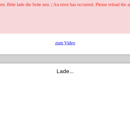
ten. Bitte lade die Seite neu. | An error has occurred. Please reload the a
25 Jahre
Ringer - Liga - Datenbank
zum Video
Lade...