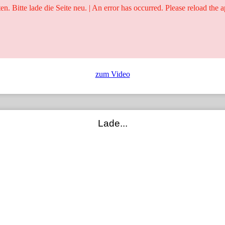
ten. Bitte lade die Seite neu. | An error has occurred. Please reload the a
25 Jahre
Ringer - Liga - Datenbank
zum Video
Lade...