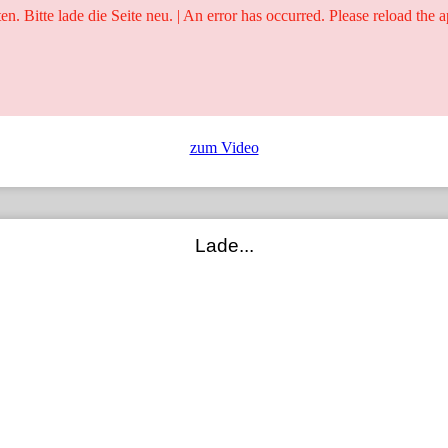
ten. Bitte lade die Seite neu. | An error has occurred. Please reload the a
25 Jahre
Ringer - Liga - Datenbank
zum Video
Lade...